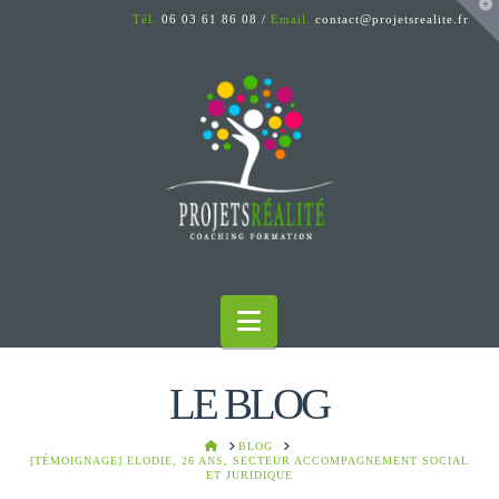
T
Tél.
06 03 61 86 08 /
Email.
contact@projetsrealite.fr
t
W
Navigation
LE BLOG
HOME
BLOG
[TÉMOIGNAGE] ELODIE, 26 ANS, SECTEUR ACCOMPAGNEMENT SOCIAL
ET JURIDIQUE