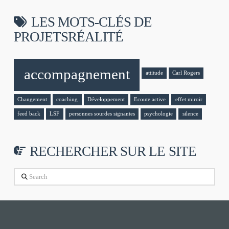
LES MOTS-CLÉS DE
PROJETSRÉALITÉ
accompagnement
attitude
Carl Rogers
Changement
coaching
Développement
Ecoute active
effet miroir
feed back
LSF
personnes sourdes signantes
psychologie
silence
RECHERCHER SUR LE SITE
Search