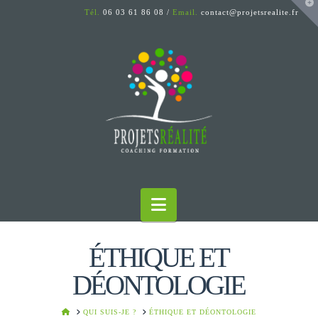
T
Tél.
06 03 61 86 08 /
Email.
contact@projetsrealite.fr
t
W
Navigation
ÉTHIQUE ET
DÉONTOLOGIE
HOME
QUI SUIS-JE ?
ÉTHIQUE ET DÉONTOLOGIE