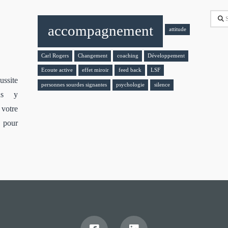
Sear
accompagnement
attitude
Carl Rogers
Changement
coaching
Développement
Ecoute active
effet miroir
feed back
LSF
ssite
personnes sourdes signantes
psychologie
silence
ous y
votre
s pour