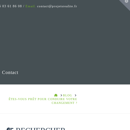
T
t
 03 61 86 08 /
Email.
contact@projetsrealite.fr
W
Contact
HOME
BLOG
ÊTES-VOUS PRÊT POUR CONDUIRE VOTRE
CHANGEMENT ?