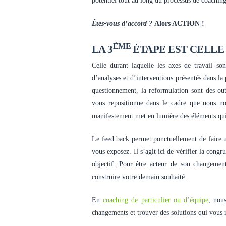
potentiel tout au long du processus de coaching
Êtes-vous d’accord ?
Alors ACTION !
ÈME
LA 3
ÉTAPE EST CELL
Celle durant laquelle les axes de travail son
d’analyses et d’interventions présentés dans la
questionnement, la reformulation sont des out
vous repositionne dans le cadre que nous no
manifestement met en lumière des éléments qui f
Le feed back permet ponctuellement de faire un 
vous exposez. Il s’agit ici de vérifier la congr
objectif. Pour être acteur de son changement
construire votre demain souhaité.
En
coaching de particulier ou d’équipe
, nou
changements et trouver des solutions qui vous 