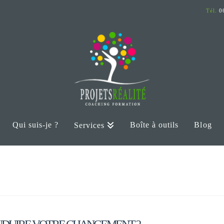
Tél.
06
Qui suis-je ?
Boîte à outils
Blog
Services