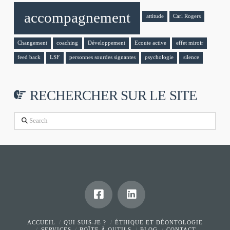
accompagnement
attitude
Carl Rogers
Changement
coaching
Développement
Ecoute active
effet miroir
feed back
LSF
personnes sourdes signantes
psychologie
silence
RECHERCHER SUR LE SITE
Search
ACCUEIL
QUI SUIS-JE ?
ÉTHIQUE ET DÉONTOLOGIE
SERVICES
BOÎTE À OUTILS
BLOG
CONTACT