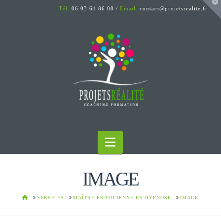
T
Tél.
06 03 61 86 08 /
Email.
contact@projetsrealite.fr
t
W
Navigation
IMAGE
HOME
SERVICES
MAÎTRE PRATICIENNE EN HYPNOSE
IMAGE