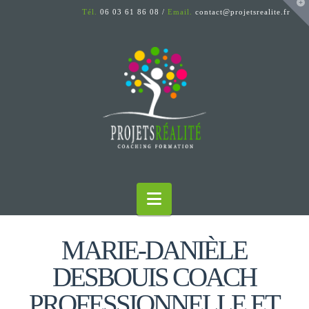
T
Tél.
06 03 61 86 08 /
Email.
contact@projetsrealite.fr
t
W
Navigation
MARIE-DANIÈLE
DESBOUIS COACH
PROFESSIONNELLE ET