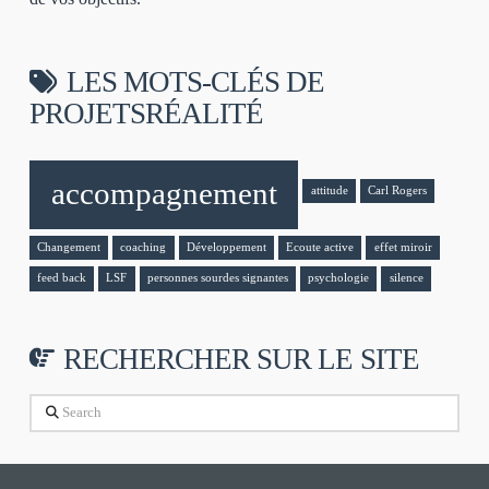
LES MOTS-CLÉS DE
PROJETSRÉALITÉ
accompagnement
attitude
Carl Rogers
Changement
coaching
Développement
Ecoute active
effet miroir
feed back
LSF
personnes sourdes signantes
psychologie
silence
RECHERCHER SUR LE SITE
Search