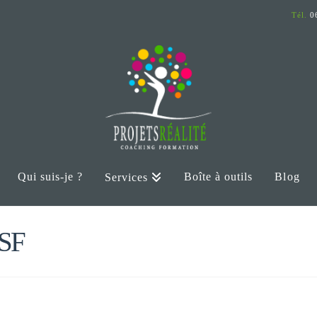
Tél.
06
Qui suis-je ?
Boîte à outils
Blog
Services
SF