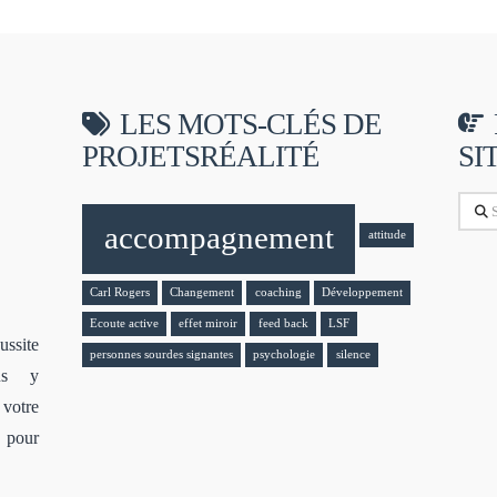
LES MOTS-CLÉS DE
PROJETSRÉALITÉ
SI
Sear
accompagnement
attitude
Carl Rogers
Changement
coaching
Développement
Ecoute active
effet miroir
feed back
LSF
ssite
personnes sourdes signantes
psychologie
silence
ous y
votre
s pour