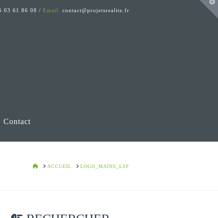
T
t
 03 61 86 08 /
Email.
contact@projetsrealite.fr
W
Contact
HOME
ACCUEIL
LOGO_MAINS_LSF