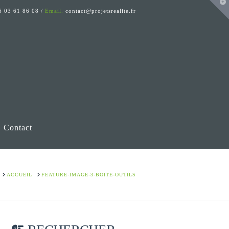
T
t
 03 61 86 08 /
Email.
contact@projetsrealite.fr
W
Contact
HOME
ACCUEIL
FEATURE-IMAGE-3-BOITE-OUTILS