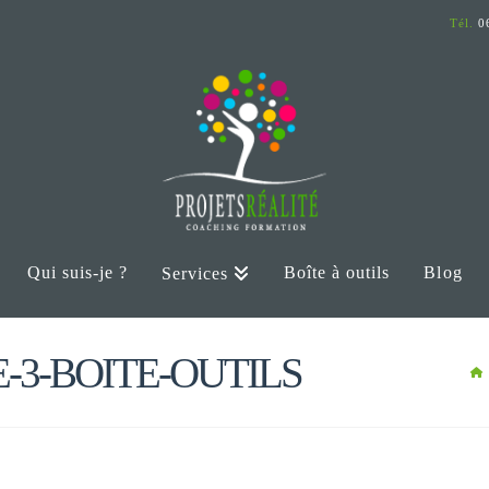
Tél.
06
Qui suis-je ?
Boîte à outils
Blog
Services
-3-BOITE-OUTILS