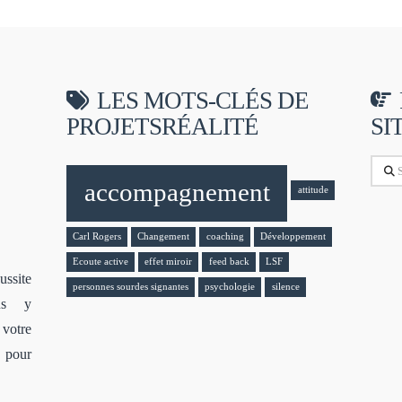
LES MOTS-CLÉS DE
PROJETSRÉALITÉ
SI
Sear
accompagnement
attitude
Carl Rogers
Changement
coaching
Développement
Ecoute active
effet miroir
feed back
LSF
ssite
personnes sourdes signantes
psychologie
silence
ous y
votre
s pour