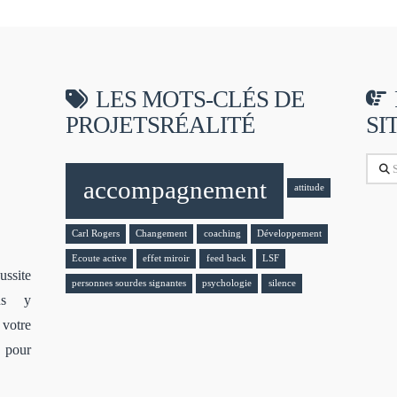
LES MOTS-CLÉS DE
PROJETSRÉALITÉ
SI
Sear
accompagnement
attitude
Carl Rogers
Changement
coaching
Développement
Ecoute active
effet miroir
feed back
LSF
ssite
personnes sourdes signantes
psychologie
silence
ous y
votre
s pour