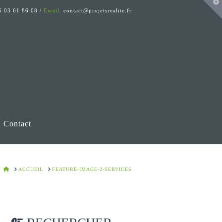
T
t
 03 61 86 08 /
Email.
contact@projetsrealite.fr
W
Contact
HOME
ACCUEIL
FEATURE-IMAGE-2-SERVICES